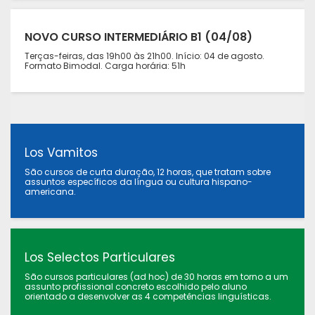
NOVO CURSO INTERMEDIÁRIO B1 (04/08)
Terças-feiras, das 19h00 às 21h00. Início: 04 de agosto.
Formato Bimodal. Carga horária: 51h
Los Vamitos
São cursos de curta duração, 12 horas, que tratam sobre
assuntos específicos da língua ou cultura hispano-
americana.
Los Selectos Particulares
São cursos particulares (ad hoc) de 30 horas em torno a um
assunto profissional concreto escolhido pelo aluno
orientado a desenvolver as 4 competências linguísticas.