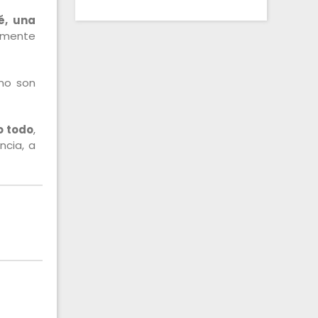
é, una
almente
imo son
o todo
,
ncia, a