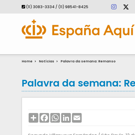
(11) 3083-3334 / (11) 98541-8425
Home
>
Notícias
>
Palavra da semana: Remanso
Palavra da semana: 
Share
Facebook
WhatsApp
LinkedIn
Email