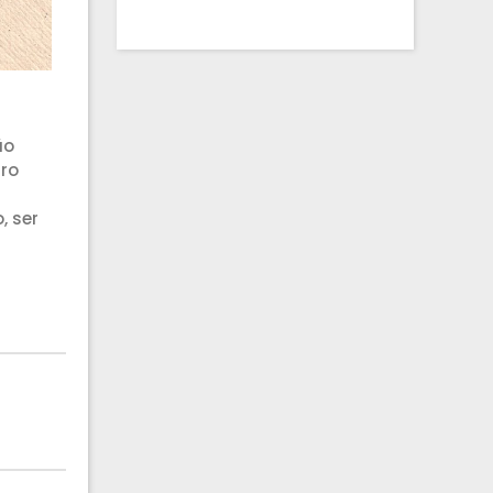
ão
tro
, ser