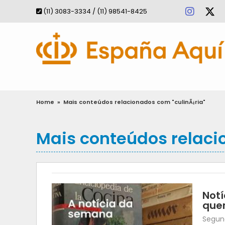
(11) 3083-3334 / (11) 98541-8425
Home
»
Mais conteúdos relacionados com "culinÃ¡ria"
Mais conteúdos relaci
Notí
quer
Segund