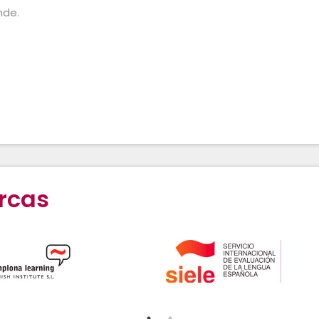
de.
rcas